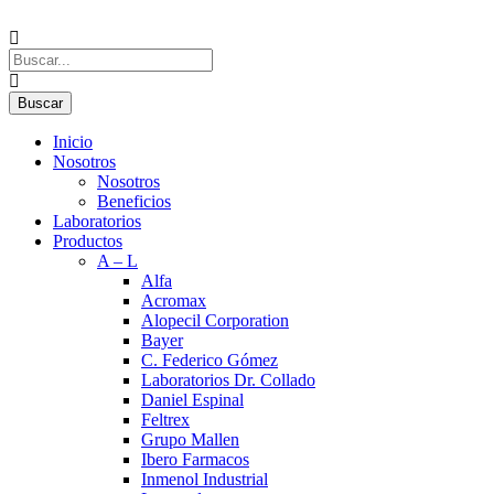
Inicio
Nosotros
Nosotros
Beneficios
Laboratorios
Productos
A – L
Alfa
Acromax
Alopecil Corporation
Bayer
C. Federico Gómez
Laboratorios Dr. Collado
Daniel Espinal
Feltrex
Grupo Mallen
Ibero Farmacos
Inmenol Industrial